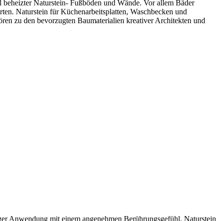
il beheizter Naturstein- Fußböden und Wände. Vor allem Bäder
arten. Naturstein für Küchenarbeitsplatten, Waschbecken und
ören zu den bevorzugten Baumaterialien kreativer Architekten und
ichtiger Anwendung mit einem angenehmen Berührungsgefühl. Naturstein