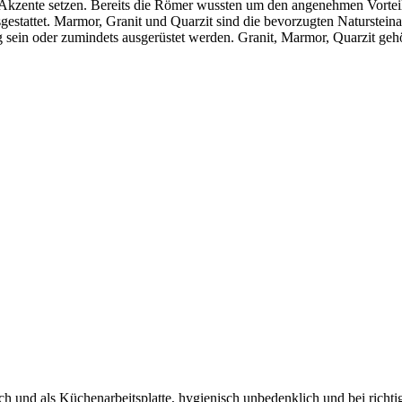
n Akzente setzen. Bereits die Römer wussten um den angenehmen Vorte
gestattet. Marmor, Granit und Quarzit sind die bevorzugten Naturstein
g sein oder zumindets ausgerüstet werden. Granit, Marmor, Quarzit geh
ereich und als Küchenarbeitsplatte, hygienisch unbedenklich und bei r