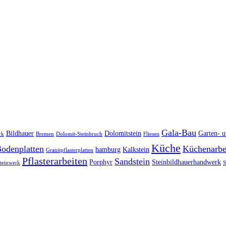
Gala-Bau
Bildhauer
Dolomitstein
Garten- 
rk
Bremen
Dolomit-Steinbruch
Fliesen
Küche
Bodenplatten
Küchenarbei
hamburg
Kalkstein
Granitpflasterplatten
Pflasterarbeiten
Sandstein
Porphyr
Steinbildhauerhandwerk
teinwerk
S