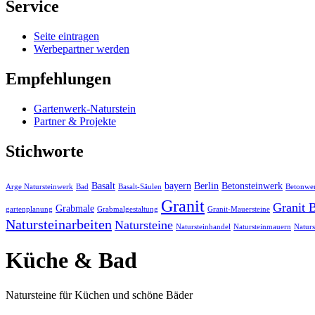
Service
Seite eintragen
Werbepartner werden
Empfehlungen
Gartenwerk-Naturstein
Partner & Projekte
Stichworte
Basalt
bayern
Berlin
Betonsteinwerk
Arge Natursteinwerk
Bad
Basalt-Säulen
Betonwe
Granit
Granit 
Grabmale
gartenplanung
Grabmalgestaltung
Granit-Mauersteine
Natursteinarbeiten
Natursteine
Natursteinhandel
Natursteinmauern
Naturs
Küche & Bad
Natursteine für Küchen und schöne Bäder