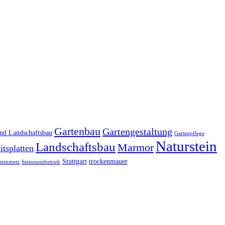
Gartenbau
Gartengestaltung
und Landschaftsbau
Gartenpflege
Naturstein
Landschaftsbau
Marmor
tsplatten
Stuttgart
trockenmauer
teinmetz
Steinmetzbetrieb