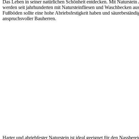
Das Leben in seiner natürlichen Schönheit entdecken. Mit Naturstei
werden seit jahrhunderten mit Natursteinfliesen und Waschbecken aus
Fußböden sollte eine hohe Abriebsfestigkeit haben und säurebeständi
anspruchsvoller Bauherren.
Harter und abriebfester Naturstein ist ideal geeignet für den Nassb