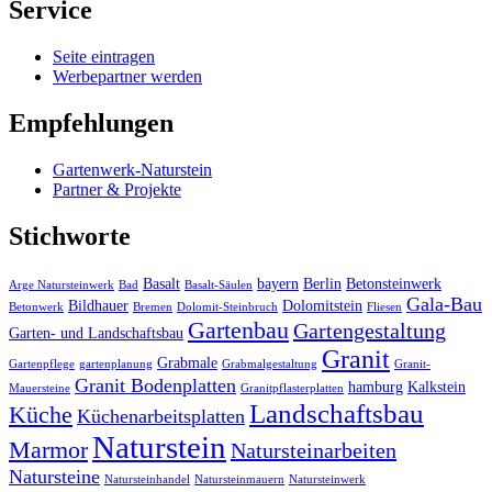
Service
Seite eintragen
Werbepartner werden
Empfehlungen
Gartenwerk-Naturstein
Partner & Projekte
Stichworte
Basalt
bayern
Berlin
Betonsteinwerk
Arge Natursteinwerk
Bad
Basalt-Säulen
Gala-Bau
Bildhauer
Dolomitstein
Betonwerk
Bremen
Dolomit-Steinbruch
Fliesen
Gartenbau
Gartengestaltung
Garten- und Landschaftsbau
Granit
Grabmale
Gartenpflege
gartenplanung
Grabmalgestaltung
Granit-
Granit Bodenplatten
hamburg
Kalkstein
Mauersteine
Granitpflasterplatten
Landschaftsbau
Küche
Küchenarbeitsplatten
Naturstein
Marmor
Natursteinarbeiten
Natursteine
Natursteinhandel
Natursteinmauern
Natursteinwerk