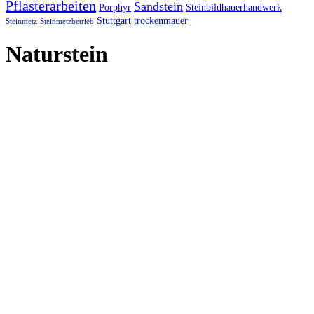
Pflasterarbeiten
Sandstein
Porphyr
Steinbildhauerhandwerk
Stuttgart
trockenmauer
Steinmetz
Steinmetzbetrieb
Naturstein