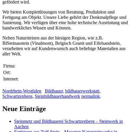
gefördert wird.
Wir bieten Komplettlösungen von Beratung, Produktion und
Fertigung am Objekt. Unsere Liebe gehört der Denkmalpflege und
Sanierung. Wir verfügen über eine hohe technische Ausrüstung und
handwerkliches Wissen und Können.
Neben Natursteinen aus der hiesigen Region, wie z.B.
BlSteinaustein (Vinalmont), Belgisch Granit und Eifelsandstein,
verarbeiten wir auf Kundenwunsch auch beliebige Materialien aus
aller Welt.
Firma:
Ort:
Internet:
Nordrhein-Westfalen
Bildhauer
,
bildhauerwerkstatt
,
Schwartzenberg
,
Steinbildhauerhandwerk
permalink
.
Neue Einträge
Steinmetz und Bildhauerei Schwartzenberg – Steinwerk in
Aachen
Fertigung aus Tuff-Stein – Mayener Natursteinwerke in