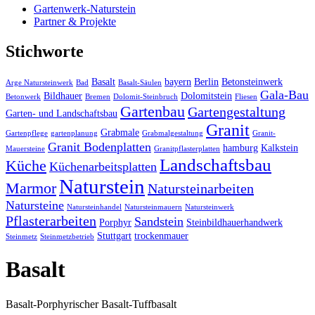
Gartenwerk-Naturstein
Partner & Projekte
Stichworte
Basalt
bayern
Berlin
Betonsteinwerk
Arge Natursteinwerk
Bad
Basalt-Säulen
Gala-Bau
Bildhauer
Dolomitstein
Betonwerk
Bremen
Dolomit-Steinbruch
Fliesen
Gartenbau
Gartengestaltung
Garten- und Landschaftsbau
Granit
Grabmale
Gartenpflege
gartenplanung
Grabmalgestaltung
Granit-
Granit Bodenplatten
hamburg
Kalkstein
Mauersteine
Granitpflasterplatten
Landschaftsbau
Küche
Küchenarbeitsplatten
Naturstein
Marmor
Natursteinarbeiten
Natursteine
Natursteinhandel
Natursteinmauern
Natursteinwerk
Pflasterarbeiten
Sandstein
Porphyr
Steinbildhauerhandwerk
Stuttgart
trockenmauer
Steinmetz
Steinmetzbetrieb
Basalt
Basalt-Porphyrischer Basalt-Tuffbasalt