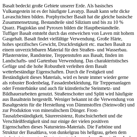
Basalt bedeckt große Gebiete unserer Erde. Als basisches
Vulkangestein ist es der häufigste Lavatyp. Basalt kann sehr dicke
Lavaschichten bilden. Porphyrischer Basalt hat die gleiche basische
Zusammensetzung. Bestandteile sind Silizium und bis zu 10 %
Quarz. Plagioklas und Pyroxen bilden die Hauptbestandteile.
Tuffiger Basalt entsteht durch das entweichen von Laven mit hohem
Gasgehalt. Basalt findet vielfältige Verwendung. Große Härte,
hohes spezifisches Gewicht, Druckfestigkeit etc. machen Basalt zu
einem unverzichtbaren Material für den Straßen- und Wasserbau.
Pflastersteine, Randsteine, Treppenstufen aus Basalt, finden im
Landschafts- und Gartenbau Verwendung. Das charakteristisches
Gefüge und die hohe Robustheit verleihen dem Basalt
wetterbeständige Eigenschaften. Durch die Festigkeit und
Beständigkeit dieses Materials, wird es heute immer wieder gerne
als robuster Bodenbelag, Fassadenbekleidung, für Treppenanlagen
oder Fensterbänke und auch für künstlerische Steinmetz- und
Bildhauerarbeiten genutzt. Straßenschotter und Splitt wird häufigste
aus Basaltstein hergestellt. Weniger bekannt ist die Verwendung von
Basaltgestein für die Herstellung von Dämmstoffen (Steinwolle) und
zur Produktion von mineralischem Dünger. Frost-
Tausalzbeständigkeit, Säureresistenz, Rutschsicherheit und die
Verschleißfestigkeit sind nur einige der vielen positiven
Eigenschaften dieses Natursteins-Materials. Die Farbtöne und
Struktur der Basaltlava, von dunkelgrau bis hellgrau, geben dem