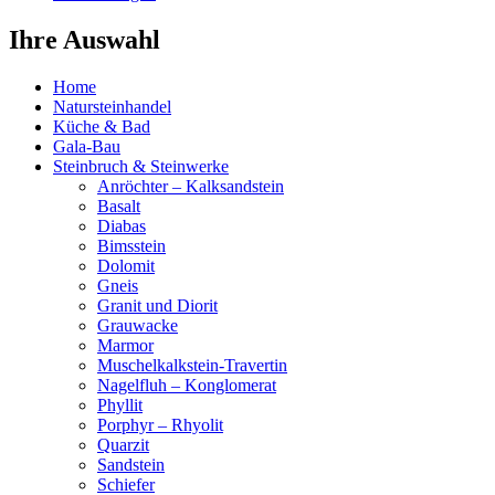
Ihre Auswahl
Home
Natursteinhandel
Küche & Bad
Gala-Bau
Steinbruch & Steinwerke
Anröchter – Kalksandstein
Basalt
Diabas
Bimsstein
Dolomit
Gneis
Granit und Diorit
Grauwacke
Marmor
Muschelkalkstein-Travertin
Nagelfluh – Konglomerat
Phyllit
Porphyr – Rhyolit
Quarzit
Sandstein
Schiefer