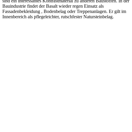
sind ein interessantes Kontrastmaterial zu anderen Baustoffen. In der
Bauindustrie findet der Basalt wieder regen Einsatz als
Fassadenbekleidung , Bodenbelag oder Treppenanlagen. Er gilt im
Innenbereich als pflegeleichter, rutschfester Natursteinbelag.