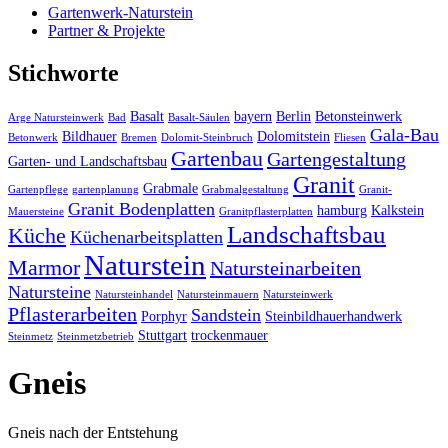
Gartenwerk-Naturstein
Partner & Projekte
Stichworte
Basalt
bayern
Berlin
Betonsteinwerk
Arge Natursteinwerk
Bad
Basalt-Säulen
Gala-Bau
Bildhauer
Dolomitstein
Betonwerk
Bremen
Dolomit-Steinbruch
Fliesen
Gartenbau
Gartengestaltung
Garten- und Landschaftsbau
Granit
Grabmale
Gartenpflege
gartenplanung
Grabmalgestaltung
Granit-
Granit Bodenplatten
hamburg
Kalkstein
Mauersteine
Granitpflasterplatten
Landschaftsbau
Küche
Küchenarbeitsplatten
Naturstein
Marmor
Natursteinarbeiten
Natursteine
Natursteinhandel
Natursteinmauern
Natursteinwerk
Pflasterarbeiten
Sandstein
Porphyr
Steinbildhauerhandwerk
Stuttgart
trockenmauer
Steinmetz
Steinmetzbetrieb
Gneis
Gneis nach der Entstehung