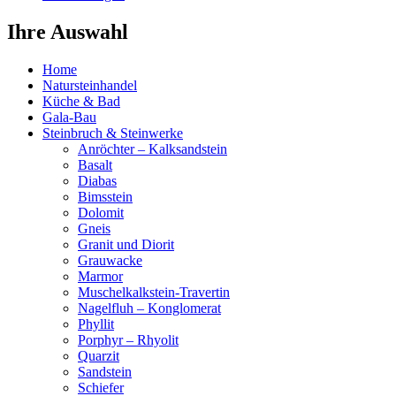
Ihre Auswahl
Home
Natursteinhandel
Küche & Bad
Gala-Bau
Steinbruch & Steinwerke
Anröchter – Kalksandstein
Basalt
Diabas
Bimsstein
Dolomit
Gneis
Granit und Diorit
Grauwacke
Marmor
Muschelkalkstein-Travertin
Nagelfluh – Konglomerat
Phyllit
Porphyr – Rhyolit
Quarzit
Sandstein
Schiefer